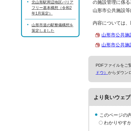
の施設管理に係る
北山形駅周辺地区バリア
フリー基本構想（令和2
山形市公共施設等
年1月策定）
内容については、
山形市道の駅整備構想を
策定しました
山形市公共施設
山形市公共施設
PDFファイルをご覧
ドウ）
からダウン
より良いウェブ
このページの
わかりやす