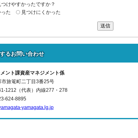
見つけやすかったですか？
かった
見つけにくかった
送信
する
お問い合わせ
ジメント
課資産マネジメント係
山形市旅篭町二丁目3番25号
641-1212（代表）
内線277・278
624-8895
yamagata-yamagata.lg.jp