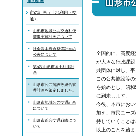
山形市
市の計画
市の計画（土地利用・交
通）
山形市地域公共交通利便
増進実施計画について
社会資本総合整備計画の
全国的に、高度経
公表について
が大きな行政課題
第5次山形市国土利用計
共団体に対し、平
画
この公共施設等の
山形市公共施設等総合管
を始めとし、昭和
理計画を策定しました。
に到来します。
山形市地域公共交通計画
今後、本市におい
について
加え、市民ニーズ
山形市総合交通戦略につ
持していくことは
いて
以上のことを踏ま