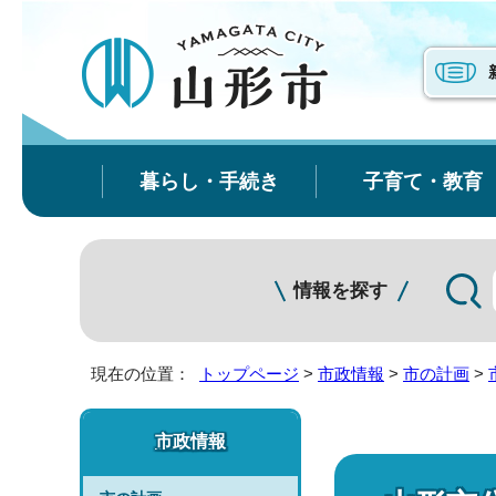
暮らし・手続き
子育て・教育
情報を探す
現在の位置：
トップページ
>
市政情報
>
市の計画
>
市政情報