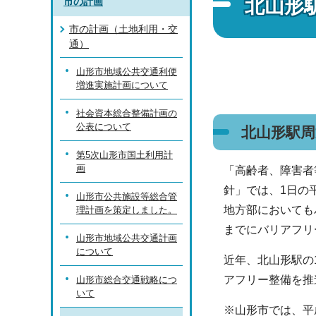
北山形
市の計画
市の計画（土地利用・交
通）
山形市地域公共交通利便
増進実施計画について
社会資本総合整備計画の
公表について
北山形駅周
第5次山形市国土利用計
画
「高齢者、障害者
針」では、1日の
山形市公共施設等総合管
地方部においても
理計画を策定しました。
までにバリアフリ
山形市地域公共交通計画
について
近年、北山形駅の
アフリー整備を推
山形市総合交通戦略につ
いて
※山形市では、平