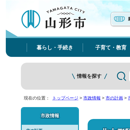
暮らし・手続き
子育て・教育
情報を探す
現在の位置：
トップページ
>
市政情報
>
市の計画
>
市政情報