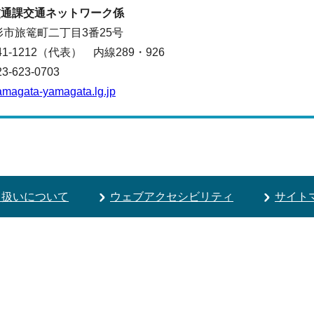
交通
課交通ネットワーク係
山形市旅篭町二丁目3番25号
641-1212（代表）
内線289・926
623-0703
amagata-yamagata.lg.jp
り扱いについて
ウェブアクセシビリティ
サイト