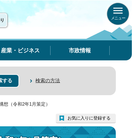
メニュー
り
産業・ビジネス
市政情報
検索の方法
構想（令和2年1月策定）
お気に入りに登録する