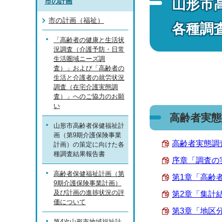
山形市
市の計画
市の計画（福祉）
各種調
「高齢者の健康と生活状
況調査（介護予防・日常
生活圏域ニーズ調
査）」および「高齢者の
生活と介護者の就労状況
調査（在宅介護実態調
査）」へのご協力のお願
い
高齢者実態
山形市高齢者保健福祉計
画（第9期介護保険事業
高齢者実態調査
計画）の策定に向けた各
種調査結果報告書
序章「調査の実施
高齢者保健福祉計画（第
第1章「高齢者像
9期介護保険事業計画）
及び計画の進捗状況の評
第2章「集計結
価について
第3章「地区分析
第4次山形市地域福祉計