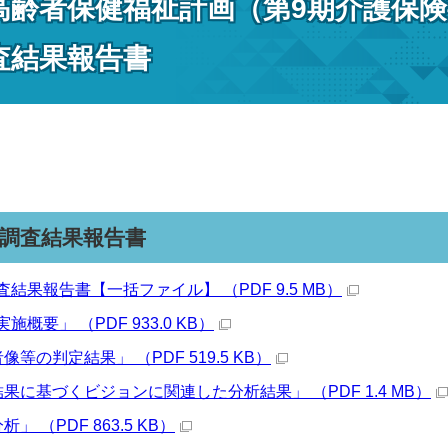
高齢者保健福祉計画（第9期介護保
査結果報告書
調査結果報告書
結果報告書【一括ファイル】 （PDF 9.5 MB）
概要」 （PDF 933.0 KB）
等の判定結果」 （PDF 519.5 KB）
果に基づくビジョンに関連した分析結果」 （PDF 1.4 MB）
」 （PDF 863.5 KB）