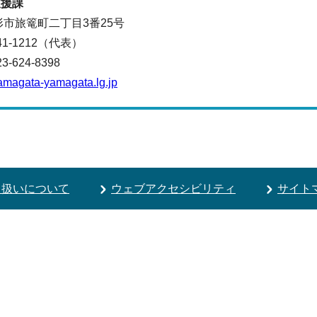
支援課
山形市旅篭町二丁目3番25号
641-1212（代表）
624-8398
amagata-yamagata.lg.jp
り扱いについて
ウェブアクセシビリティ
サイト