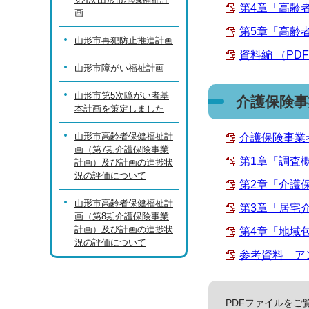
第4章「高齢者
画
第5章「高齢者
山形市再犯防止推進計画
資料編 （PDF 
山形市障がい福祉計画
山形市第5次障がい者基
介護保険事
本計画を策定しました
山形市高齢者保健福祉計
介護保険事業者
画（第7期介護保険事業
第1章「調査概要
計画）及び計画の進捗状
況の評価について
第2章「介護保
山形市高齢者保健福祉計
第3章「居宅介
画（第8期介護保険事業
計画）及び計画の進捗状
第4章「地域包
況の評価について
参考資料 アン
PDFファイルをご覧