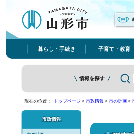
暮らし・手続き
子育て・教育
情報を探す
現在の位置：
トップページ
>
市政情報
>
市の計画
>
市政情報