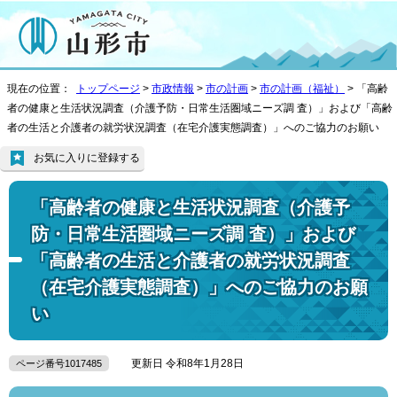
現在の位置：
トップページ
>
市政情報
>
市の計画
>
市の計画（福祉）
> 「高齢
者の健康と生活状況調査（介護予防・日常生活圏域ニーズ調 査）」および「高齢
者の生活と介護者の就労状況調査（在宅介護実態調査）」へのご協力のお願い
お気に入りに登録する
「高齢者の健康と生活状況調査（介護予
防・日常生活圏域ニーズ調 査）」および
「高齢者の生活と介護者の就労状況調査
（在宅介護実態調査）」へのご協力のお願
い
更新日 令和8年1月28日
ページ番号1017485