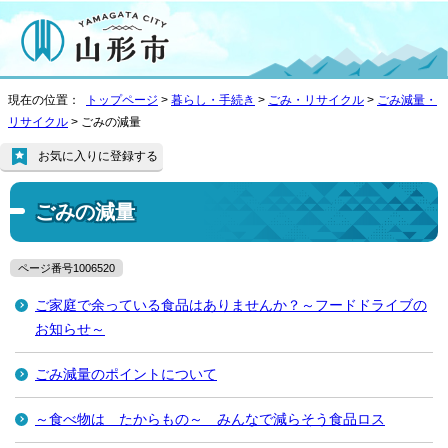
現在の位置：
トップページ
>
暮らし・手続き
>
ごみ・リサイクル
>
ごみ減量・
リサイクル
> ごみの減量
お気に入りに登録する
ごみの減量
ページ番号1006520
ご家庭で余っている食品はありませんか？～フードドライブの
お知らせ～
ごみ減量のポイントについて
～食べ物は たからもの～ みんなで減らそう食品ロス