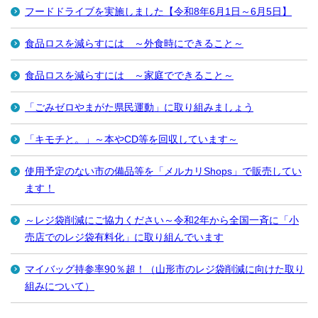
フードドライブを実施しました【令和8年6月1日～6月5日】
食品ロスを減らすには ～外食時にできること～
食品ロスを減らすには ～家庭でできること～
「ごみゼロやまがた県民運動」に取り組みましょう
「キモチと。」～本やCD等を回収しています～
使用予定のない市の備品等を「メルカリShops」で販売してい
ます！
～レジ袋削減にご協力ください～令和2年から全国一斉に「小
売店でのレジ袋有料化」に取り組んでいます
マイバッグ持参率90％超！（山形市のレジ袋削減に向けた取り
組みについて）