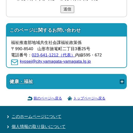
送信
このページに関する
お問い合わせ
福祉推進部地域共生社会課福祉政策係
〒990-8540 山形市旅篭町二丁目3番25号
電話番号：
023-641-1212（代表）
内線595・672
kyosei@city.yamagata-yamagata.lg.jp
健康・福祉
前のページへ戻る
トップページへ戻る
このホームページについて
個人情報の取り扱いについて