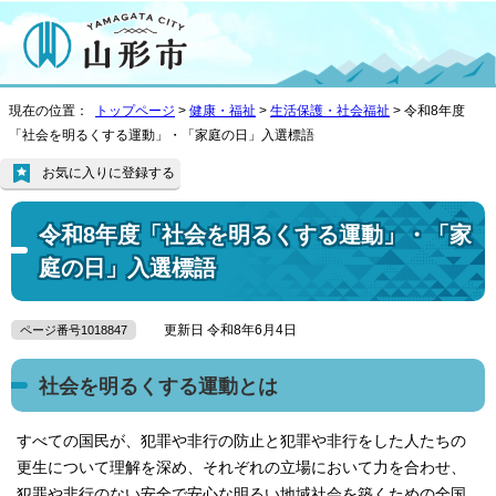
現在の位置：
トップページ
>
健康・福祉
>
生活保護・社会福祉
> 令和8年度
「社会を明るくする運動」・「家庭の日」入選標語
お気に入りに登録する
令和8年度「社会を明るくする運動」・「家
庭の日」入選標語
更新日 令和8年6月4日
ページ番号1018847
社会を明るくする運動とは
すべての国民が、犯罪や非行の防止と犯罪や非行をした人たちの
更生について理解を深め、それぞれの立場において力を合わせ、
犯罪や非行のない安全で安心な明るい地域社会を築くための全国