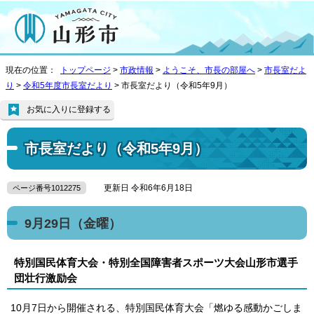
現在の位置：
トップページ
>
市政情報
>
ようこそ、市長の部屋へ
>
市長室だよ
り
>
令和5年度市長室だより
> 市長室だより（令和5年9月）
お気に入りに登録する
市長室だより（令和5年9月）
更新日 令和6年6月18日
ページ番号1012275
9月29日（金曜）
特別国民体育大会・特別全国障害者スポーツ大会山形市選手
団壮行激励会
10月7日から開催される、特別国民体育大会「燃ゆる感動かごしま