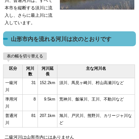
川、普通河川は、すべて
本市を縦断する須川に流
入し、さらに最上川に流
入しています。
山形市内を流れる河川は次のとおりです
表の幅を切り替える
区分
河川
河川延
主な河川名
数
長
一級河
31
152.2km
須川、馬見ヶ崎川、村山高瀬川など
川
準用河
8
9.5km
荒神川、飯塚川、王川、不動川など
川
普通河
81
207.1km
旭川、戸沢川、熊野川、カリージャ川な
川
ど
二級河川は山形市内にはありません