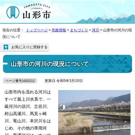
現在の位置：
トップページ
>
市政情報
>
まちづくり
>
河川
> 山形市の河川の現
況について
お気に入りに登録する
山形市の河川の現況について
更新日 令和5年3月10日
ページ番号1002212
山形市内を流れる河川は
すべて最上川水系で、一
級河川の須川、立谷川、
村山高瀬川、馬見ヶ崎
川、竜山川、本沢川をは
じめ、その他の準用河