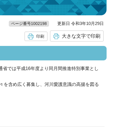
更新日 令和3年10月29日
ページ番号1002198
大きな文字で印刷
印刷
通省では平成16年度より同月間推進特別事業とし
々を含め広く募集し、河川愛護意識の高揚を図る