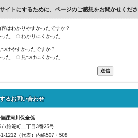
サイトにするために、ページのご感想をお聞かせくださ
内容はわかりやすかったですか？
かった
わかりにくかった
見つけやすかったですか？
かった
見つけにくかった
送信
する
お問い合わせ
整備課
河川保全係
山形市旅篭町二丁目3番25号
641-1212（代表）
内線507・508