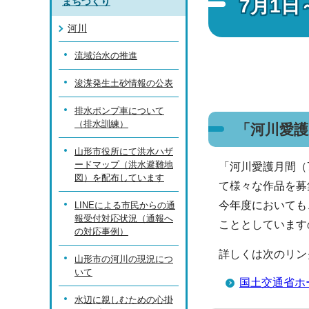
7月1日
まちづくり
河川
流域治水の推進
浚渫発生土砂情報の公表
排水ポンプ車について
（排水訓練）
「河川愛護
山形市役所にて洪水ハザ
ードマップ（洪水避難地
「河川愛護月間（
図）を配布しています
て様々な作品を募
今年度においても
LINEによる市民からの通
報受付対応状況（通報へ
こととしています
の対応事例）
詳しくは次のリン
山形市の河川の現況につ
いて
国土交通省ホ
水辺に親しむための心掛