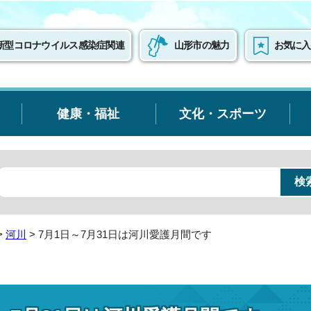
新型コロナウイルス感染症関連
山形市の魅力
お気に入
健康・福祉
文化・スポーツ
>
河川
> 7月1日～7月31日は河川愛護月間です