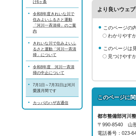
け6ヶ条
より良いウェブ
令和8年度きれいな川で
住みよいふるさと運動
「河川一斉清掃」のご案
このページの
内
わかりやす
きれいな川で住みよいふ
このページは
るさと運動「河川一斉清
掃」について
見つけやす
令和8年度 河川一斉清
掃の中止について
7月1日～7月31日は河川
愛護月間です
このページに関
カッパのハザ吉通信
都市整備部
河川
〒990-8540 
電話番号：
023-