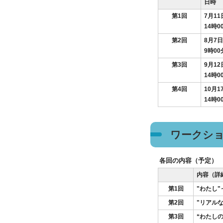
日時
第1回
7月1
14時
第2回
8月7
9時00
第3回
9月1
14時0
第4回
10月
14時0
ワークシ
各回の内容（予定）
内容（詳
第1回
"わたし
第2回
"リアル
第3回
“わたし