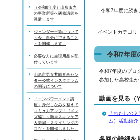
（令和8年度）山形市内
令和7年度に続き
の事業所等へ研修講師を
派遣します
ジェンダー平等について
イベントカテゴリ
～今、自分にできること
～を開催します。
令和7年度
必要な方に生理用品を配
付しています
令和7年度のプロ
山形市男女共同参画セン
参加した高校生か
ター公式インスタグラム
の開設について
動画を見る（Yo
「エンパワーメント講
座」身だしなみを整えて
コミュ力アップ！（メン
「わたしのミ
ズ編）～簡単スキンケア
ム）活動紹介
＆美眉・スタイリングの
コツ～を開催しました。
各回の詳細を