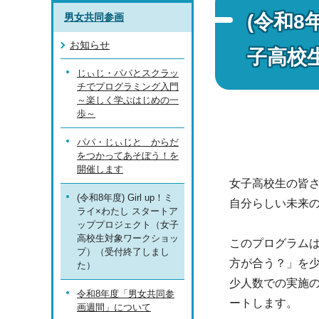
(令和8
男女共同参画
お知らせ
子高校
じぃじ・パパとスクラッ
チでプログラミング入門
～楽しく学ぶはじめの一
歩～
パパ・じぃじと からだ
をつかってあそぼう！を
開催します
女子高校生の皆
(令和8年度) Girl up！ミ
自分らしい未来
ライ×わたし スタートア
ッププロジェクト（女子
高校生対象ワークショッ
このプログラム
プ）（受付終了しまし
方が合う？」を少
た）
少人数での実施
令和8年度「男女共同参
ートします。
画週間」について