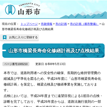
現在の位置：
トップページ
>
市政情報
>
市の計画
>
市の計画（都市整備）
> 山
形市橋梁長寿命化修繕計画及び点検結果
お気に入りに登録する
山形市橋梁長寿命化修繕計画及び点検結果
更新日 令和8年5月13日
ページ番号1005210
本市では、道路利用者への安全性の確保、長期的な維持管理費の
縮減及び平準化を図るため、平成24年度に「山形市橋梁長寿命化
修繕計画」を策定し、橋梁点検及び修繕事業を実施しておりま
す。
点検においては、平成24年度までに遠望目視による1巡目の点検・
診断を完了しており、平成26年度からは、道路法施行規則の一部