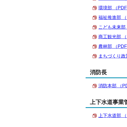
環境部 （PDF 
福祉推進部 （PD
こども未来部 （P
商工観光部 （PD
農林部 （PDF 
まちづくり政策部
消防長
消防本部 （PDF
上下水道事業
上下水道部 （PD