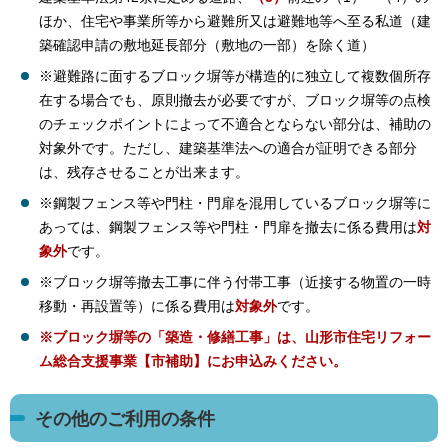
ほか、住宅や事業所等から避難所又は避難地等へ至る私道（建
築確認申請の敷地延長部分（敷地の一部）を除く道）
※避難路に面するブロック塀等が構造的に独立して複数個所存
在する場合でも、原則撤去が必要ですが、ブロック塀等の点検
のチェックポイントによって不適合とならない部分は、補助の
対象外です。ただし、建築基準法への適合が証明できる部分
は、残存させることが出来ます。
※鋼製フェンス等や門柱・門扉を混用しているブロック塀等に
あっては、鋼製フェンス等や門柱・門扉を撤去に係る費用は
対
象外
です。
※ブロック塀等撤去工事に伴う付帯工事（近接する物置の一時
移動・再設置等）に係る費用は
対象外
です。
※ブロック塀等の「築造・修繕工事」は、山形市住宅リフォー
ム総合支援事業【市補助】にお申込みください。
その他のご利用の条件