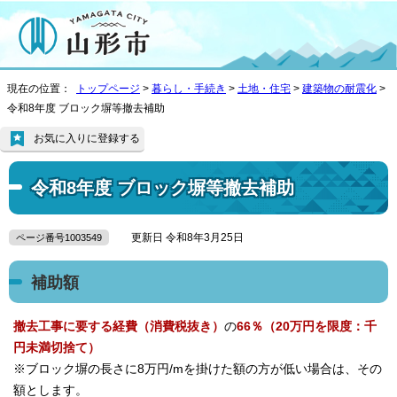
現在の位置：
トップページ
>
暮らし・手続き
>
土地・住宅
>
建築物の耐震化
>
令和8年度 ブロック塀等撤去補助
お気に入りに登録する
令和8年度 ブロック塀等撤去補助
更新日 令和8年3月25日
ページ番号1003549
補助額
撤去工事に要する経費（消費税抜き）
の
66％（20万円を限度：千
円未満切捨て）
※ブロック塀の長さに8万円/mを掛けた額の方が低い場合は、その
額とします。