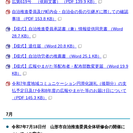
広第619号 （依頼文書） （PDF 139.9 KB）
自治推進委員及び町内会・自治会の長の引継ぎに際しての確認
事項 （PDF 153.8 KB）
【様式】自治推進委員承諾書（兼）情報提供同意書 （Word
28.7 KB）
【様式】退任届 （Word 20.8 KB）
【様式】自治功労者の推薦書 （Word 25.1 KB）
【様式】広報やまがた等配布者・配布部数変更届 （Word 19.9
KB）
令和7年度地域コミュニケーション円滑化謝礼（後期分）の支
払予定日及び令和8年度の広報やまがた等のお届け日について
（PDF 145.3 KB）
7月
令和7年7月18日付 山形市自治推進委員全体研修会の開催に