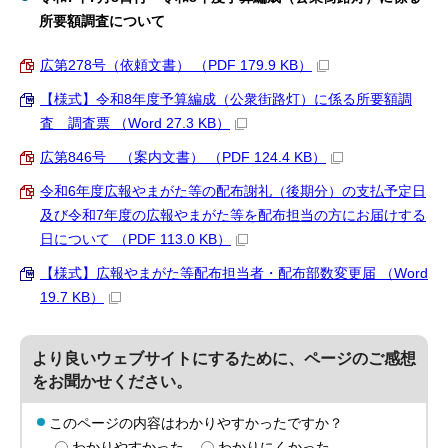
所要額調査について
広第278号（依頼文書） （PDF 179.9 KB）
【様式】令和8年度予算編成（公衆街路灯）に係る所要額調
査 調査票 （Word 27.3 KB）
広第846号 （案内文書） （PDF 124.4 KB）
令和6年度広報やまがた等の配布謝礼（後期分）の支払予定日
及び令和7年度の広報やまがた等を配布担当の方にお届けする
日について （PDF 113.0 KB）
【様式】広報やまがた等配布担当者・配布部数変更届 （Word
19.7 KB）
より良いウェブサイトにするために、ページのご感想
をお聞かせください。
このページの内容はわかりやすかったですか？
わかりやすかった
わかりにくかった