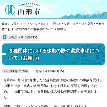
現在の位置：
トップページ
>
暮らし・手続き
>
交通・道路
>
公共交通
> 各種団
体における移動の際の留意事項について（お願い）
お気に入りに登録する
各種団体における移動の際の留意事項につ
いて（お願い）
更新日 令和8年6月15日
ページ番号1018994
令和8年5月6日に発生した北越高校部活動の移動中の事故を受け、
山形市では、市内の各種団体における移動の実態を把握するた
め、「山形市内における各種団体の移動実態調査」を実施しまし
た。
調査にご協力いただいた皆様に、厚く御礼申し上げます。