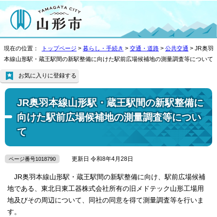
現在の位置：
トップページ
>
暮らし・手続き
>
交通・道路
>
公共交通
> JR奥羽
本線山形駅・蔵王駅間の新駅整備に向けた駅前広場候補地の測量調査等について
お気に入りに登録する
JR奥羽本線山形駅・蔵王駅間の新駅整備に
向けた駅前広場候補地の測量調査等につい
て
更新日 令和8年4月28日
ページ番号1018790
JR奥羽本線山形駅・蔵王駅間の新駅整備に向け、駅前広場候補
地である、東北日東工器株式会社所有の旧メドテック山形工場用
地及びその周辺について、同社の同意を得て測量調査等を行いま
す。