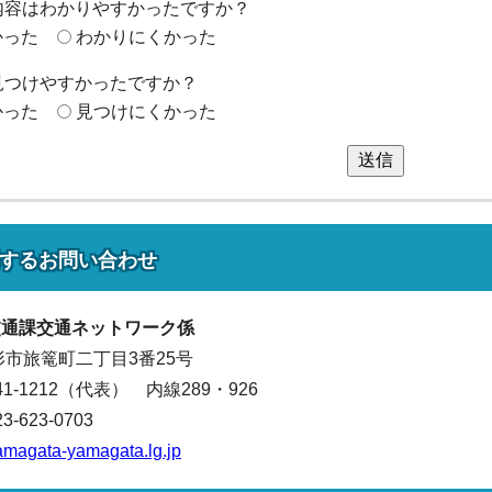
内容はわかりやすかったですか？
かった
わかりにくかった
見つけやすかったですか？
かった
見つけにくかった
送信
する
お問い合わせ
交通
課交通ネットワーク係
山形市旅篭町二丁目3番25号
641-1212（代表）
内線289・926
623-0703
amagata-yamagata.lg.jp