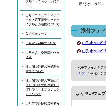
クル「ベニちゃり」につ
期間は、令和4（2
いて
山形市コミュニティサイ
クルと蔵王温泉シェアサ
イクルとの連携について
添付ファ
公共交通マップ
山形市MaaS導
山形空港利用について
山形市MaaS導
山形市公共交通活性化協
議会
仙山圏交通網の整備調査
PDFファイルをご覧
結果について
ドウ）
からダウン
仙山圏交通網の充実に向
けた仙山線の利用促進及
び利便性向上プロジェク
より良いウェブ
トについて
山形市交通結節点整備方