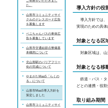
ご寄附をいただきまし
た。
導入方針の役
山形市コミュニティサイ
クルのドレスガード広告
導入方針では、ま
を募集します
実現のための具体
ベニちゃんバスの車体広
告を募集しています
対象となる区
山形市交通結節点整備基
本構想について
対象区域は、山
北山形駅のバリアフリー
対象となる移
化の完成について
やまがたMaaS「らくの
鉄道・バス・タク
る」について
どとの連携・役割
山形市MaaS導入方針を
策定しました
取り組み期間
山形市コミュニティサイ