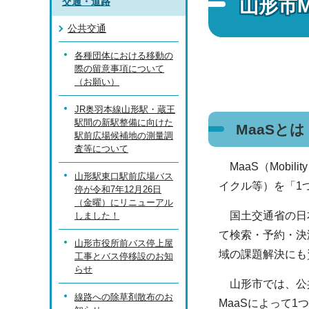
山形市
交通・道路
公共交通
各種団体における移動の
際の留意事項について
（お願い）
JR奥羽本線山形駅・蔵王
駅間の新駅整備に向けた
MaaSとは
駅前広場候補地の測量調
査等について
MaaS（Mobi
山形駅東口駅前広場バス
イクル等）を「1
停が令和7年12月26日
（金曜）にリニューアル
国土交通省の日本
しました！
て検索・予約・決
山形市役所前バス停上屋
域の課題解決にも
工事とバス停移設のお知
らせ
山形市では、公共
線路への除草剤散布のお
MaaSによって