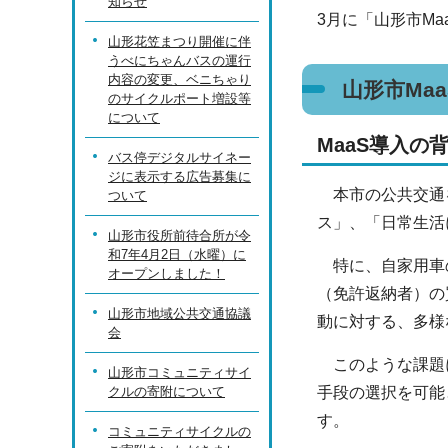
知らせ
3月に「山形市M
山形花笠まつり開催に伴
うべにちゃんバスの運行
内容の変更、ベニちゃり
山形市Ma
のサイクルポート増設等
について
MaaS導入の
バス停デジタルサイネー
ジに表示する広告募集に
本市の公共交通を
ついて
ス」、「日常生活
山形市役所前待合所が令
和7年4月2日（水曜）に
特に、自家用車の
オープンしました！
（免許返納者）の
山形市地域公共交通協議
動に対する、多様
会
このような課題に
山形市コミュニティサイ
クルの寄附について
手段の選択を可能
す。
コミュニティサイクルの