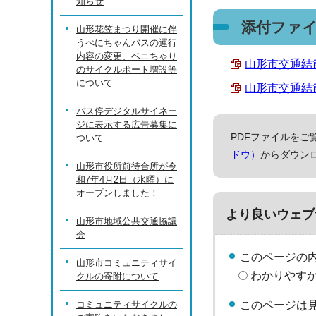
知らせ
添付ファ
山形花笠まつり開催に伴
うべにちゃんバスの運行
内容の変更、ベニちゃり
山形市交通結節
のサイクルポート増設等
について
山形市交通結節点
バス停デジタルサイネー
ジに表示する広告募集に
PDFファイルをご覧
ついて
ドウ）
からダウン
山形市役所前待合所が令
和7年4月2日（水曜）に
オープンしました！
より良いウェブ
山形市地域公共交通協議
会
このページの
山形市コミュニティサイ
わかりやす
クルの寄附について
コミュニティサイクルの
このページは