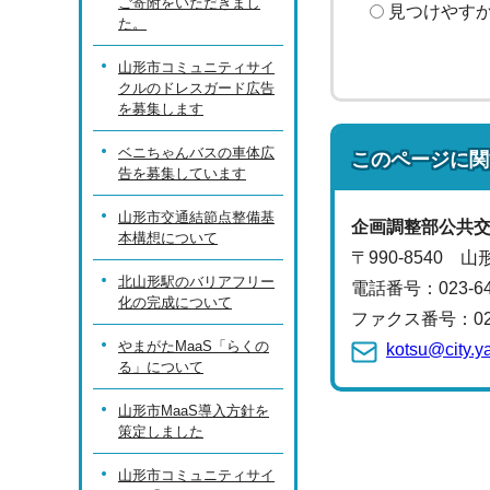
ご寄附をいただきまし
見つけやす
た。
山形市コミュニティサイ
クルのドレスガード広告
を募集します
ベニちゃんバスの車体広
このページに関
告を募集しています
山形市交通結節点整備基
企画調整部公共
本構想について
〒990-8540 
北山形駅のバリアフリー
電話番号：
023-
化の完成について
ファクス番号：023-
やまがたMaaS「らくの
kotsu@city.y
る」について
山形市MaaS導入方針を
策定しました
山形市コミュニティサイ