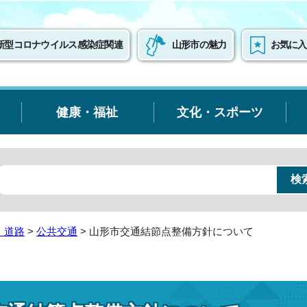
新型コロナウイルス感染症関連
山形市の魅力
お気に入
健康・福祉
文化・スポーツ
・道路
>
公共交通
> 山形市交通結節点整備方針について