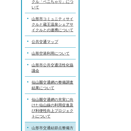
クル「ベニちゃり」につ
いて
山形市コミュニティサイ
クルと蔵王温泉シェアサ
イクルとの連携について
公共交通マップ
山形空港利用について
山形市公共交通活性化協
議会
仙山圏交通網の整備調査
結果について
仙山圏交通網の充実に向
けた仙山線の利用促進及
び利便性向上プロジェク
トについて
山形市交通結節点整備方