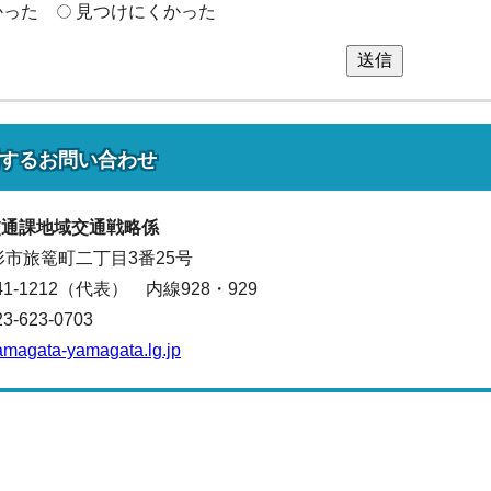
かった
見つけにくかった
送信
する
お問い合わせ
交通
課地域交通戦略係
山形市旅篭町二丁目3番25号
641-1212（代表）
内線928・929
623-0703
amagata-yamagata.lg.jp