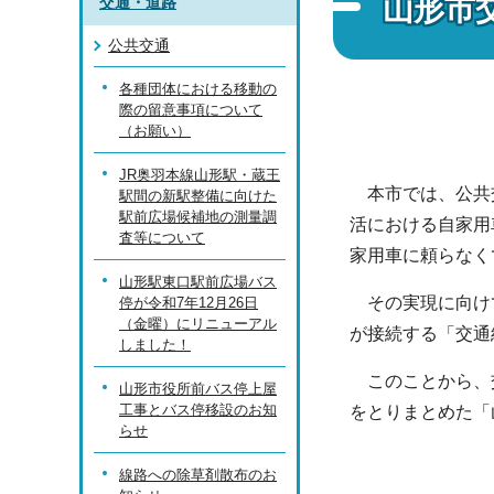
山形市
交通・道路
公共交通
各種団体における移動の
際の留意事項について
（お願い）
JR奥羽本線山形駅・蔵王
本市では、公共交
駅間の新駅整備に向けた
駅前広場候補地の測量調
活における自家用
査等について
家用車に頼らなく
山形駅東口駅前広場バス
その実現に向けて
停が令和7年12月26日
（金曜）にリニューアル
が接続する「交通
しました！
このことから、交
山形市役所前バス停上屋
工事とバス停移設のお知
をとりまとめた「
らせ
線路への除草剤散布のお