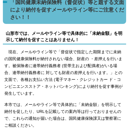
「国民健康未納保険料（督促状）等と題する文面
により納付を促すメールやライン等にご注意くだ
さい！！
山形市では、メールやライン等で具体的に「未納金額」を明
示して納付を促すことはありません！
現在、メールやライン等で「督促状で指定した期限までに未納
の国民健康保険料が納付されない場合、財産の ・差押えを行いま
す。被保険者に連帯納付義務者 (世帯主および配偶者)がいる場
合、連帯納付義務者に 対しても財産の差押えを行います。」との
文面で、各種お支払い方法 (電子マネー・クレジットカー ド・コ
ンビニエンスストア・ネットバンキング)により納付を促す事例が
発生しています。
本市では、メールやライン等で具体的に「未納金額」を明示して
納付を促したり、URLを記載しての案内等は行っておりませんの
で、これらの通知が届いた場合は、国民健康保険課又は警察署に
ご相談ください。