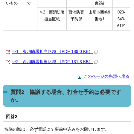
いもの
で
舎2階
※2 西消防署
西消防署
山形市西崎9
023-
担当区域
予防係
番地1
643-
6119
※1 東消防署担当区域 （PDF 189.0 KB）
※2 西消防署担当区域 （PDF 131.3 KB）
このページの先頭へ戻る
質問2 協議する場合、打合せ予約は必要です
か。
回答2
協議の際は、必ず電話にて事前申込みをお願いします。