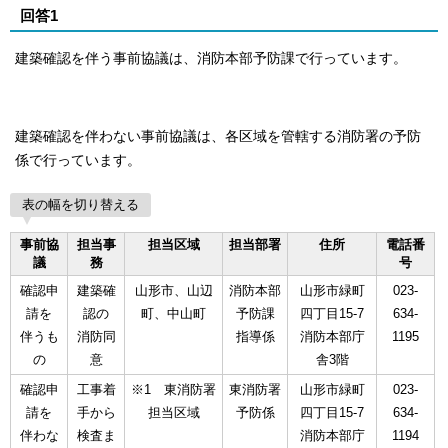
回答1
建築確認を伴う事前協議は、消防本部予防課で行っています。
建築確認を伴わない事前協議は、各区域を管轄する消防署の予防
係で行っています。
表の幅を切り替える
事前協
担当事
担当区域
担当部署
住所
電話番
議
務
号
確認申
建築確
山形市、山辺
消防本部
山形市緑町
023-
請を
認の
町、中山町
予防課
四丁目15-7
634-
伴うも
消防同
指導係
消防本部庁
1195
の
意
舎3階
確認申
工事着
※1 東消防署
東消防署
山形市緑町
023-
請を
手から
担当区域
予防係
四丁目15-7
634-
伴わな
検査ま
消防本部庁
1194