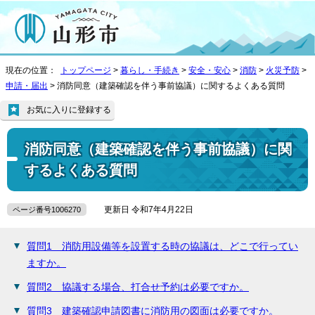
現在の位置：
トップページ
>
暮らし・手続き
>
安全・安心
>
消防
>
火災予防
>
申請・届出
> 消防同意（建築確認を伴う事前協議）に関するよくある質問
お気に入りに登録する
消防同意（建築確認を伴う事前協議）に関
するよくある質問
更新日 令和7年4月22日
ページ番号1006270
質問1 消防用設備等を設置する時の協議は、どこで行ってい
ますか。
質問2 協議する場合、打合せ予約は必要ですか。
質問3 建築確認申請図書に消防用の図面は必要ですか。