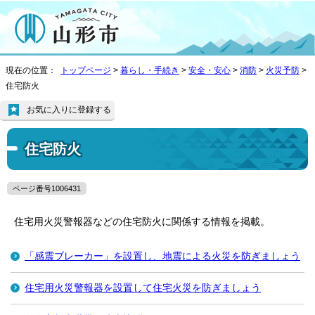
現在の位置：
トップページ
>
暮らし・手続き
>
安全・安心
>
消防
>
火災予防
>
住宅防火
お気に入りに登録する
住宅防火
ページ番号1006431
住宅用火災警報器などの住宅防火に関係する情報を掲載。
「感震ブレーカー」を設置し、地震による火災を防ぎましょう
住宅用火災警報器を設置して住宅火災を防ぎましょう