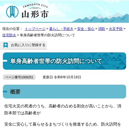
現在の位置：
トップページ
>
暮らし・手続き
>
安全・安心
>
消防
>
火災予防
>
住宅防火
> 単身高齢者世帯の防火訪問について
お気に入りに登録する
単身高齢者世帯の防火訪問について
更新日 令和6年10月18日
ページ番号1006251
概要
住宅火災の死者のうち、高齢者の占める割合が高いことから、消
防本部では高齢者が
安全に安心して暮らせるまちづくりを推進するため、防火訪問を