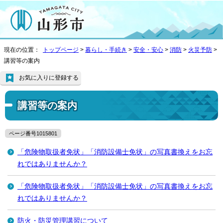
現在の位置：
トップページ
>
暮らし・手続き
>
安全・安心
>
消防
>
火災予防
>
講習等の案内
お気に入りに登録する
講習等の案内
ページ番号1015801
「危険物取扱者免状」「消防設備士免状」の写真書換えをお忘
れではありませんか？
「危険物取扱者免状」「消防設備士免状」の写真書換えをお忘
れではありませんか？
防火・防災管理講習について