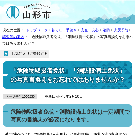
現在の位置：
トップページ
>
暮らし・手続き
>
安全・安心
>
消防
>
火災予防
>
講習等の案内
> 「危険物取扱者免状」「消防設備士免状」の写真書換えをお忘れ
ではありませんか？
お気に入りに登録する
「危険物取扱者免状」「消防設備士免状」
の写真書換えをお忘れではありませんか？
更新日 令和8年2月16日
ページ番号1006238
危険物取扱者免状・消防設備士免状は一定期間で
写真の書換えが必要になります。
消防法令では、危険物取扱者免状・消防設備士免状の記載事項で