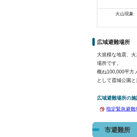
火山現象
広域避難場所
大規模な地震、火
場所です。
概ね100,00
として霞城公園と
広域避難場所の施
指定緊急避難場
市避難所