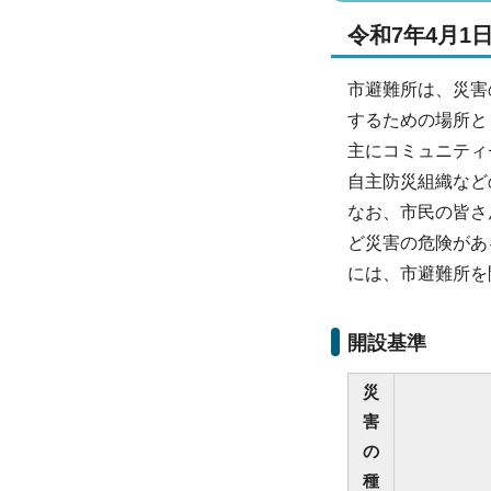
令和7年4月1
市避難所は、災害
するための場所と
主にコミュニティ
自主防災組織など
なお、市民の皆さ
ど災害の危険があ
には、市避難所を
開設基準
災
害
の
種