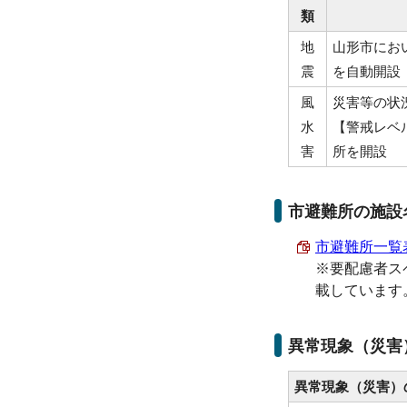
類
地
山形市にお
震
を自動開設
風
災害等の状
水
【警戒レベ
害
所を開設
市避難所の施設
市避難所一覧表 
※要配慮者ス
載しています
異常現象（災害
異常現象（災害）