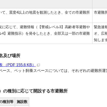
いて、震度4以上の地震を観測したとき、全ての市避難所
市避難
況に応じて、避難情報（【警戒レベル3】高齢者等避難や
緊急速
ル4】避難指示）を発令したとき、全部又は一部の市避難
オ、広
知しま
名及び場所
（PDF 155.6 KB）
ペース、ペット飼養スペースについては、それぞれの避難所運
。
）の種別に応じて開設する市避難所
の種別等
施設数