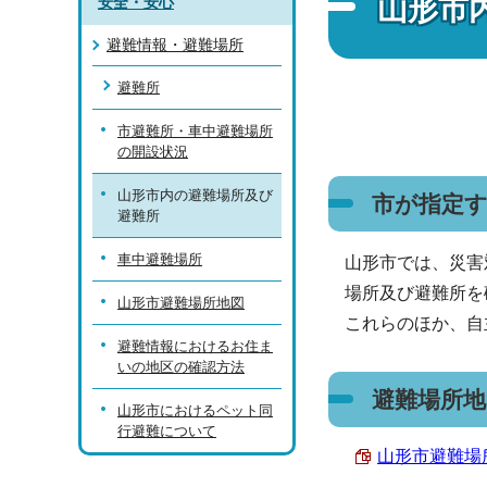
山形市
安全・安心
避難情報・避難場所
避難所
市避難所・車中避難場所
の開設状況
山形市内の避難場所及び
市が指定
避難所
車中避難場所
山形市では、災害
場所及び避難所を
山形市避難場所地図
これらのほか、自
避難情報におけるお住ま
いの地区の確認方法
避難場所地
山形市におけるペット同
行避難について
山形市避難場所