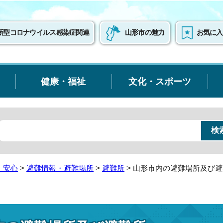
新型コロナウイルス感染症関連
山形市の魅力
お気に入
健康・福祉
文化・スポーツ
・安心
>
避難情報・避難場所
>
避難所
> 山形市内の避難場所及び