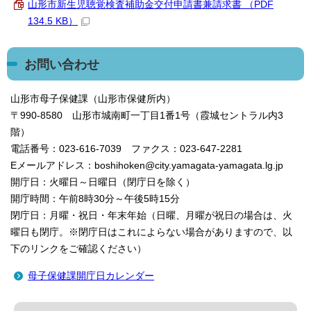
山形市新生児聴覚検査補助金交付申請書兼請求書 （PDF
134.5 KB）
お問い合わせ
山形市母子保健課（山形市保健所内）
〒990-8580 山形市城南町一丁目1番1号（霞城セントラル内3
階）
電話番号：023-616-7039 ファクス：023-647-2281
Eメールアドレス：boshihoken@city.yamagata-yamagata.lg.jp
開庁日：火曜日～日曜日（閉庁日を除く）
開庁時間：午前8時30分～午後5時15分
閉庁日：月曜・祝日・年末年始（日曜、月曜が祝日の場合は、火
曜日も閉庁。※閉庁日はこれによらない場合がありますので、以
下のリンクをご確認ください）
母子保健課開庁日カレンダー