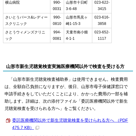
横山病院
990‐
山形市十日町
023‐622‐
0031
3‐6‐48
3415
さいとうバース&レディー
990‐
山形市馬見ヶ
023‐616‐
スクリニック
0810
崎1‐15‐3
3858
さとうウィメンズクリニ
994‐
天童市南小畑
023‐652‐
ック
0081
4‐1‐1
1117
山形市新生児聴覚検査実施医療機関以外で検査を受ける方
「山形市新生児聴覚検査補助券」は使用できません。検査費用
は、全額自己負担になりますが、後日、山形市母子保健課窓口で
申請手続きをしていただくことにより、かかった費用の一部を補
助します。詳細は、次の添付ファイル「委託医療機関以外で新生
児聴覚検査を受けられる方へ」をご覧ください。
委託医療機関以外で新生児聴覚検査を受けられる方へ （PDF
475.7 KB）