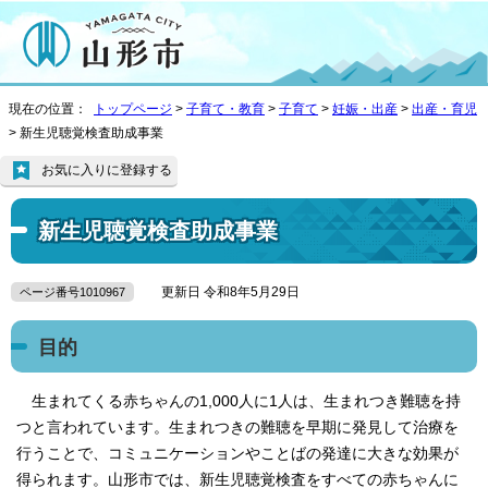
現在の位置：
トップページ
>
子育て・教育
>
子育て
>
妊娠・出産
>
出産・育児
> 新生児聴覚検査助成事業
お気に入りに登録する
新生児聴覚検査助成事業
更新日 令和8年5月29日
ページ番号1010967
目的
生まれてくる赤ちゃんの1,000人に1人は、生まれつき難聴を持
つと言われています。生まれつきの難聴を早期に発見して治療を
行うことで、コミュニケーションやことばの発達に大きな効果が
得られます。山形市では、新生児聴覚検査をすべての赤ちゃんに