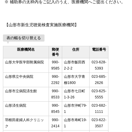
※ 補助券の太枠内をご記入のうえ、医療機関へご提出ください。
【山形市新生児聴覚検査実施医療機関】
表の幅を切り替える
医療機関名
郵便
住所
電話番号
番号
山形大学医学部附属病院
990‐
山形市飯田西
023‐628‐
9585
2‐2‐2
5393
山形県立中央病院
990‐
山形市大字青
023‐685‐
2292
柳1800
2626
山形市立病院済生館
990‐
山形市七日町
023‐625‐
8533
1‐3‐26
5555
山形済生病院
990‐
山形市沖町79‐
023‐682‐
8545
1
1111
羽根田産婦人科クリニッ
990‐
山形市寿町19‐
023‐622‐
ク
2414
1
3507