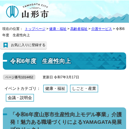
現在の位置：
トップページ
>
健康・福祉
>
高齢者福祉
>
介護サービス
> 令和6
年度 生産性向上
お気に入りに登録する
令和6年度 生産性向上
更新日 令和7年3月17日
ページ番号1014452
イベントカテゴリ：
健康・福祉
しごと・産業
会議・説明会
「令和6年度山形市生産性向上モデル事業」介護
発！魅力ある職場づくりによるYAMAGATA発展