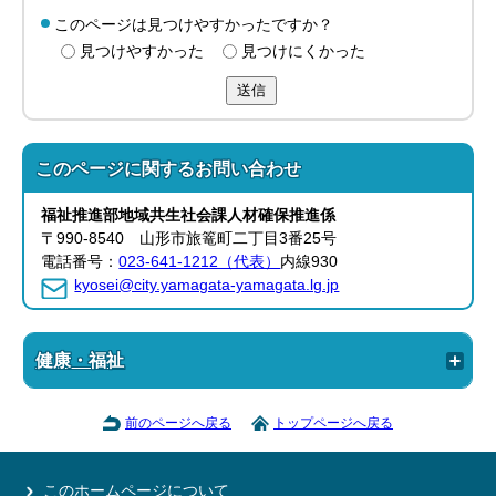
このページは見つけやすかったですか？
見つけやすかった
見つけにくかった
送信
このページに関する
お問い合わせ
福祉推進部地域共生社会
課人材確保推進
係
〒990-8540 山形市旅篭町二丁目3番25号
電話番号：
023-641-1212（代表）
内線930
kyosei@city.yamagata-yamagata.lg.jp
健康・福祉
前のページへ戻る
トップページへ戻る
このホームページについて