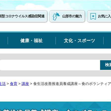
新型コロナウイルス感染症関連
山形市の魅力
お気に入
健康・福祉
文化・スポーツ
生活
>
食育
>
講座
> 食生活改善推進員養成講座～食のボランティ