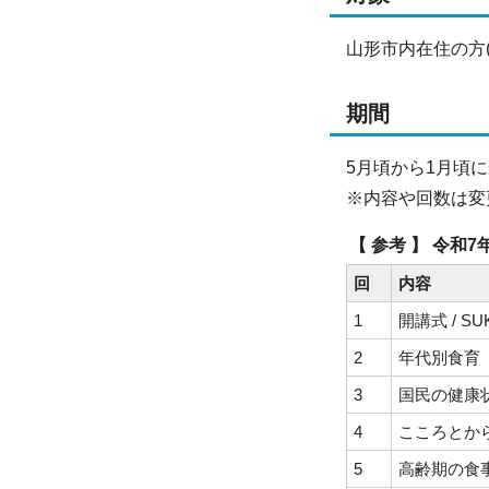
山形市内在住の方
期間
5月頃から1月頃
※内容や回数は変
【 参考 】 令
回
内容
1
開講式 / S
2
年代別食育
3
国民の健康状
4
こころとから
5
高齢期の食