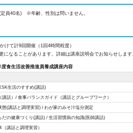
(定員40名) ※年齢、性別は問いません。
にかけて計9回開催（1回4時間程度）
更になることがあります。詳細は講座説明会でお知らせします
和7年度食生活改善推進員養成講座内容
UKSK生活のすすめ(講話)
（講話）/ 食事バランスガイド（講話とグループワーク）
態(講話と調理実習) / わが家のみそ汁塩分測定
だの健康づくり(講話) / 生活習慣病の知識(医師講話)
事（講話と調理実習）