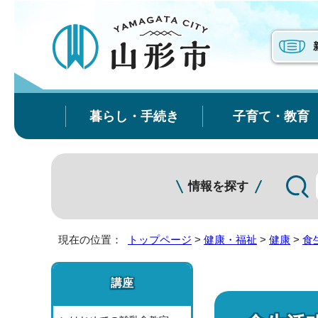
暮らし・手続き
子育て・教育
情報を探す
現在の位置：
トップページ
>
健康・福祉
>
健康
>
食
講座