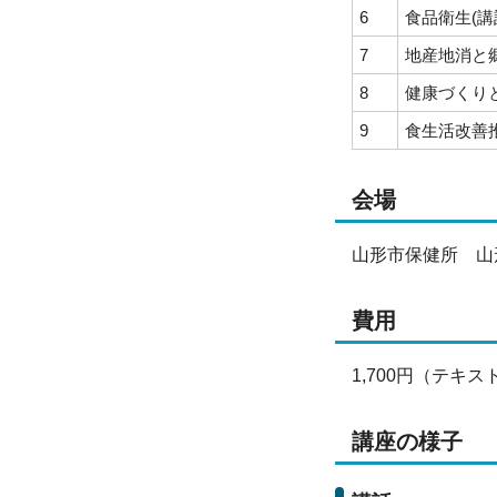
6
食品衛生(講
7
地産地消と
8
健康づくりと
9
食生活改善推
会場
山形市保健所 山形
費用
1,700円（テキス
講座の様子