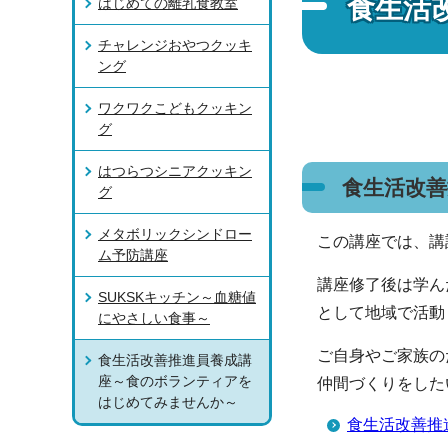
食生活
はじめての離乳食教室
チャレンジおやつクッキ
ング
ワクワクこどもクッキン
グ
はつらつシニアクッキン
食生活改善
グ
メタボリックシンドロー
この講座では、講
ム予防講座
講座修了後は学ん
SUKSKキッチン～血糖値
として地域で活動
にやさしい食事～
ご自身やご家族の
食生活改善推進員養成講
座～食のボランティアを
仲間づくりをした
はじめてみませんか～
食生活改善推