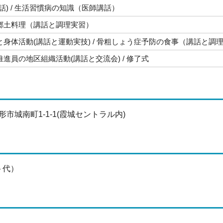
話) / 生活習慣病の知識（医師講話）
郷土料理（講話と調理実習）
身体活動(講話と運動実技) / 骨粗しょう症予防の食事（講話と調
進員の地区組織活動(講話と交流会) / 修了式
市城南町1-1-1(霞城セントラル内)
ト代）