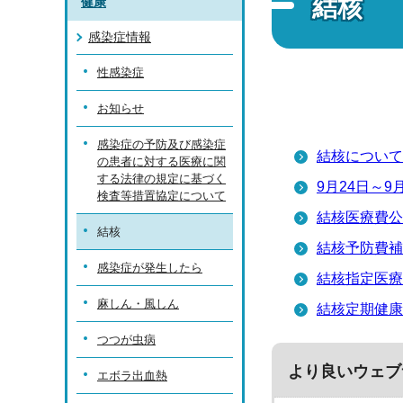
結核
健康
感染症情報
性感染症
お知らせ
感染症の予防及び感染症
結核について
の患者に対する医療に関
する法律の規定に基づく
9月24日～
検査等措置協定について
結核医療費公
結核
結核予防費補
感染症が発生したら
結核指定医療
麻しん・風しん
結核定期健康
つつが虫病
より良いウェブ
エボラ出血熱