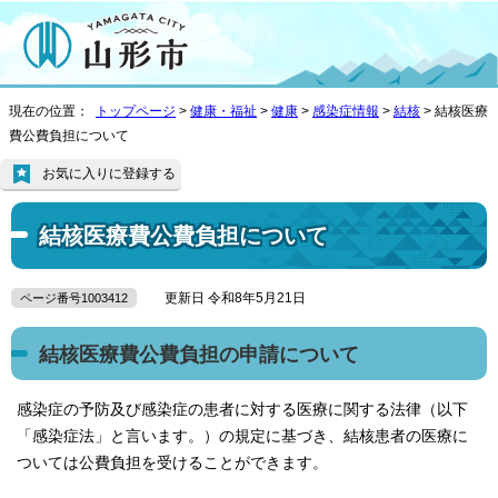
現在の位置：
トップページ
>
健康・福祉
>
健康
>
感染症情報
>
結核
> 結核医療
費公費負担について
お気に入りに登録する
結核医療費公費負担について
更新日 令和8年5月21日
ページ番号1003412
結核医療費公費負担の申請について
感染症の予防及び感染症の患者に対する医療に関する法律（以下
「感染症法」と言います。）の規定に基づき、結核患者の医療に
ついては公費負担を受けることができます。