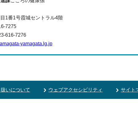
増進課
こころの健康係
目1番1号霞城セントラル4階
16-7275
616-7276
amagata-yamagata.lg.jp
り扱いについて
ウェブアクセシビリティ
サイト