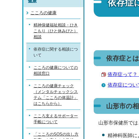
依存症
健康
こころの健康
精神保健福祉相談・ひき
こもり（ひと休みびと）
相談
依存症に関する相談につ
いて
依存症と
こころの健康についての
相談窓口
依存症って？（
依存症につい
こころの健康チェック
（メンタルチェックシス
テム「こころの体温計」
はこちらから）
山形市の相
こころ支えるサポーター
手帳について
山形市保健所では
「こころのSOSの出し方
精神科医師に