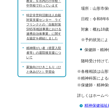
教育」を市内の小学校・
中学校で行っています
場所：山形市保
特定非営利活動法人自殺
日程：令和8年6月
対策支援センター ライ
フリンクとの「自殺対策
SNS等相談事業における
対象：概ね18歳
連携自治体事業」に関す
る協定を締結しました
※予約状況により
精神障がい者（措置入院
保健師・精神
者等）の退院後支援につ
いて
随時受け付けて
家族向けひきこもり（ひ
※各種相談は山形
と休みびと）学習会
※精神科医による
※保健師・精神保
詳しくはホームペ
精神保健福祉