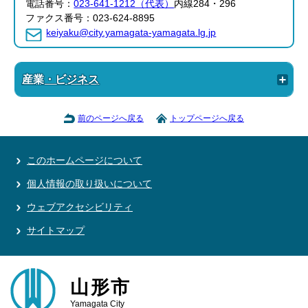
電話番号：
023-641-1212（代表）
内線284・296
ファクス番号：023-624-8895
keiyaku@city.yamagata-yamagata.lg.jp
産業・ビジネス
前のページへ戻る
トップページへ戻る
このホームページについて
個人情報の取り扱いについて
ウェブアクセシビリティ
サイトマップ
山形市
Yamagata City