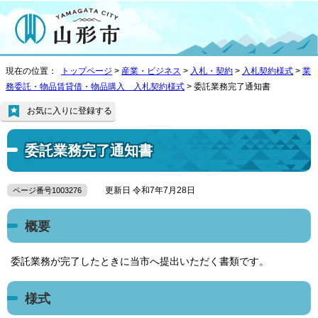
現在の位置：
トップページ
>
産業・ビジネス
>
入札・契約
>
入札契約様式
>
業
務委託・物品賃貸借・物品購入 入札契約様式
> 委託業務完了通知書
お気に入りに登録する
委託業務完了通知書
更新日 令和7年7月28日
ページ番号1003276
概要
委託業務が完了したときに当市へ提出いただく書類です。
様式