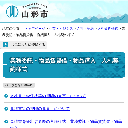
現在の位置：
トップページ
>
産業・ビジネス
>
入札・契約
>
入札契約様式
> 業
務委託・物品賃貸借・物品購入 入札契約様式
お気に入りに登録する
業務委託・物品賃貸借・物品購入 入札契
約様式
ページ番号1006741
入札書・委任状等の押印の見直しについて
見積書等の押印の見直しについて
見積書を提出する際の各種様式（業務委託・物品賃貸借・物品