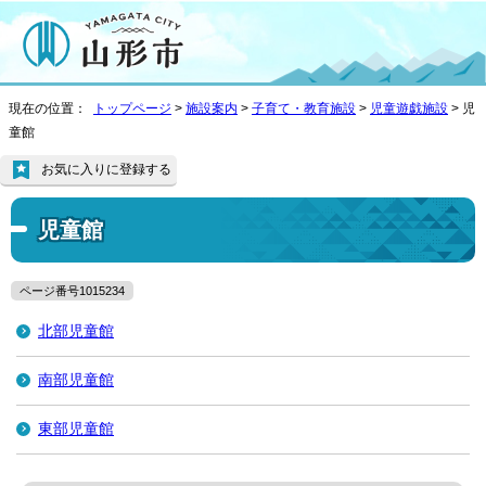
現在の位置：
トップページ
>
施設案内
>
子育て・教育施設
>
児童遊戯施設
> 児
童館
お気に入りに登録する
児童館
ページ番号1015234
北部児童館
南部児童館
東部児童館