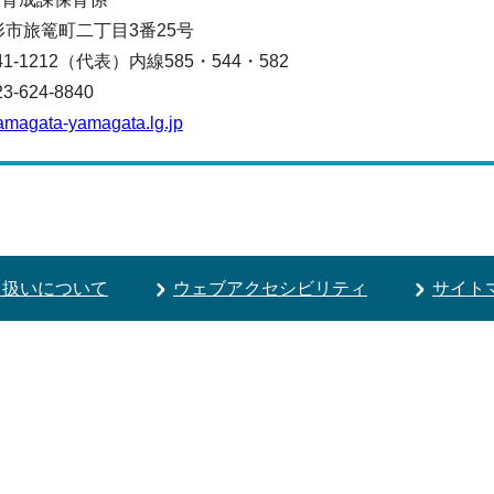
山形市旅篭町二丁目3番25号
641-1212（代表）
内線585・544・582
624-8840
amagata-yamagata.lg.jp
り扱いについて
ウェブアクセシビリティ
サイト