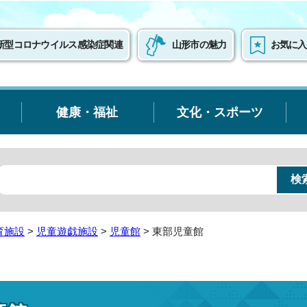
新型コロナウイルス感染症関連
山形市の魅力
お気に入
健康・福祉
文化・スポーツ
育施設
>
児童遊戯施設
>
児童館
> 東部児童館