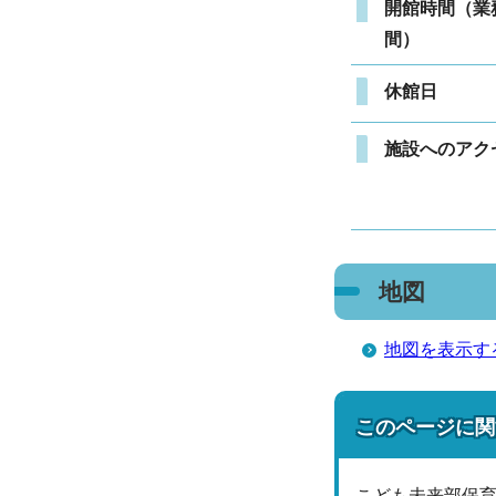
開館時間（業
間）
休館日
施設へのアク
地図
地図を表示す
このページに関
こども未来部保