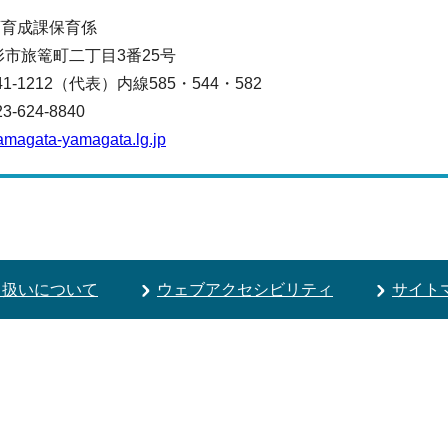
育育成課保育係
山形市旅篭町二丁目3番25号
641-1212（代表）
内線585・544・582
624-8840
amagata-yamagata.lg.jp
り扱いについて
ウェブアクセシビリティ
サイト