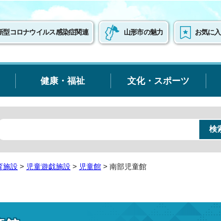
新型コロナウイルス感染症関連
山形市の魅力
お気に入
健康・福祉
文化・スポーツ
育施設
>
児童遊戯施設
>
児童館
> 南部児童館