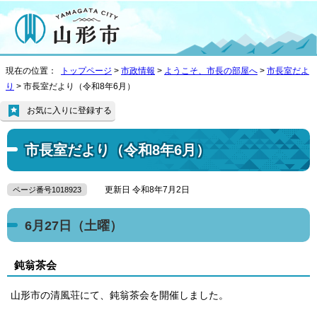
現在の位置：
トップページ
>
市政情報
>
ようこそ、市長の部屋へ
>
市長室だよ
り
> 市長室だより（令和8年6月）
お気に入りに登録する
市長室だより（令和8年6月）
更新日 令和8年7月2日
ページ番号1018923
6月27日（土曜）
鈍翁茶会
山形市の清風荘にて、鈍翁茶会を開催しました。