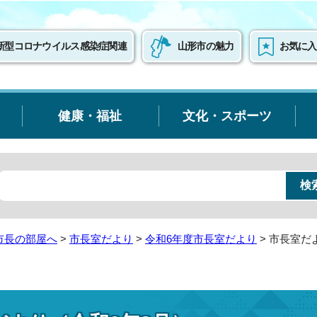
新型コロナウイルス感染症関連
山形市の魅力
お気に入
健康・福祉
文化・スポーツ
市長の部屋へ
>
市長室だより
>
令和6年度市長室だより
> 市長室だ