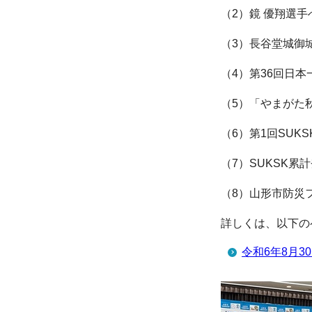
（2）鏡 優翔選
（3）長谷堂城御
（4）第36回日
（5）「やまがた
（6）第1回SUK
（7）SUKSK
（8）山形市防災
詳しくは、以下の
令和6年8月3