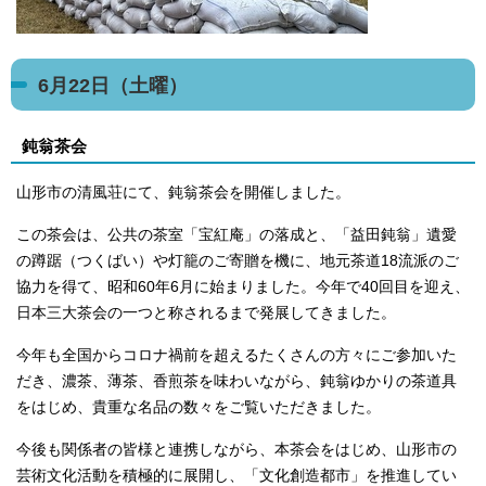
6月22日（土曜）
鈍翁茶会
山形市の清風荘にて、鈍翁茶会を開催しました。
この茶会は、公共の茶室「宝紅庵」の落成と、「益田鈍翁」遺愛
の蹲踞（つくばい）や灯籠のご寄贈を機に、地元茶道18流派のご
協力を得て、昭和60年6月に始まりました。今年で40回目を迎え、
日本三大茶会の一つと称されるまで発展してきました。
今年も全国からコロナ禍前を超えるたくさんの方々にご参加いた
だき、濃茶、薄茶、香煎茶を味わいながら、鈍翁ゆかりの茶道具
をはじめ、貴重な名品の数々をご覧いただきました。
今後も関係者の皆様と連携しながら、本茶会をはじめ、山形市の
芸術文化活動を積極的に展開し、「文化創造都市」を推進してい