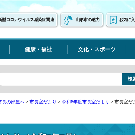
新型コロナウイルス感染症関連
山形市の魅力
お気に入
健康・福祉
文化・スポーツ
市長の部屋へ
>
市長室だより
>
令和6年度市長室だより
> 市長室だ