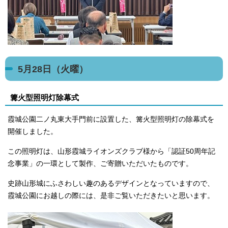
5月28日（火曜）
篝火型照明灯除幕式
霞城公園二ノ丸東大手門前に設置した、篝火型照明灯の除幕式を
開催しました。
この照明灯は、山形霞城ライオンズクラブ様から「認証50周年記
念事業」の一環として製作、ご寄贈いただいたものです。
史跡山形城にふさわしい趣のあるデザインとなっていますので、
霞城公園にお越しの際には、是非ご覧いただきたいと思います。