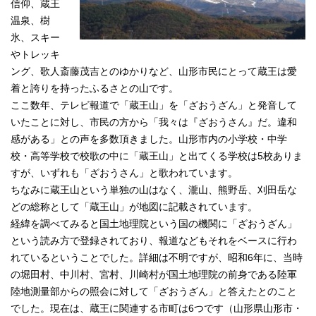
信仰、蔵王
温泉、樹
氷、スキー
やトレッキ
ング、歌人斎藤茂吉とのゆかりなど、山形市民にとって蔵王は愛
着と誇りを持ったふるさとの山です。
ここ数年、テレビ報道で「蔵王山」を「ざおうざん」と発音して
いたことに対し、市民の方から「我々は『ざおうさん』だ。違和
感がある」との声を多数頂きました。山形市内の小学校・中学
校・高等学校で校歌の中に「蔵王山」と出てくる学校は5校ありま
すが、いずれも「ざおうさん」と歌われています。
ちなみに蔵王山という単独の山はなく、瀧山、熊野岳、刈田岳な
どの総称として「蔵王山」が地図に記載されています。
経緯を調べてみると国土地理院という国の機関に「ざおうざん」
という読み方で登録されており、報道などもそれをベースに行わ
れているということでした。詳細は不明ですが、昭和6年に、当時
の堀田村、中川村、宮村、川崎村が国土地理院の前身である陸軍
陸地測量部からの照会に対して「ざおうざん」と答えたとのこと
でした。現在は、蔵王に関連する市町は6つです（山形県山形市・