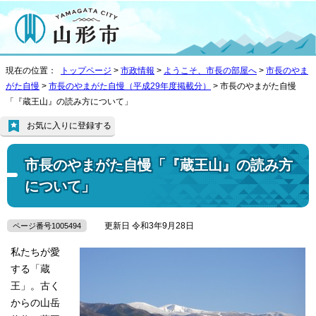
現在の位置：
トップページ
>
市政情報
>
ようこそ、市長の部屋へ
>
市長のやま
がた自慢
>
市長のやまがた自慢（平成29年度掲載分）
> 市長のやまがた自慢
「『蔵王山』の読み方について」
お気に入りに登録する
市長のやまがた自慢「『蔵王山』の読み方
について」
更新日 令和3年9月28日
ページ番号1005494
私たちが愛
する「蔵
王」。古く
からの山岳