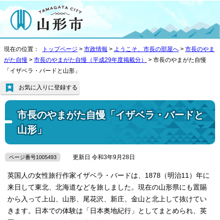
現在の位置：
トップページ
>
市政情報
>
ようこそ、市長の部屋へ
>
市長のやま
がた自慢
>
市長のやまがた自慢（平成29年度掲載分）
> 市長のやまがた自慢
「イザベラ・バードと山形」
お気に入りに登録する
市長のやまがた自慢「イザベラ・バードと
山形」
更新日 令和3年9月28日
ページ番号1005493
英国人の女性旅行作家イザベラ・バードは、1878（明治11）年に
来日して東北、北海道などを旅しました。現在の山形県にも置賜
から入って上山、山形、尾花沢、新庄、金山と北上して抜けてい
きます。日本での体験は「日本奥地紀行」としてまとめられ、英