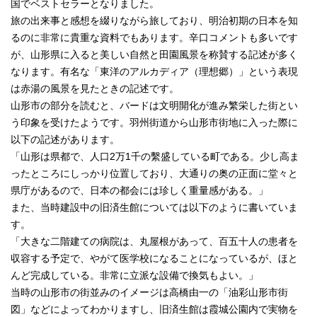
国でベストセラーとなりました。
旅の出来事と感想を綴りながら旅しており、明治初期の日本を知
るのに非常に貴重な資料でもあります。辛口コメントも多いです
が、山形県に入ると美しい自然と田園風景を称賛する記述が多く
なります。有名な「東洋のアルカディア（理想郷）」という表現
は赤湯の風景を見たときの記述です。
山形市の部分を読むと、バードは文明開化が進み繁栄した街とい
う印象を受けたようです。羽州街道から山形市街地に入った際に
以下の記述があります。
「山形は県都で、人口2万1千の繫盛している町である。少し高ま
ったところにしっかり位置しており、大通りの奥の正面に堂々と
県庁があるので、日本の都会には珍しく重量感がある。」
また、当時建設中の旧済生館については以下のように書いていま
す。
「大きな二階建ての病院は、丸屋根があって、百五十人の患者を
収容する予定で、やがて医学校になることになっているが、ほと
んど完成している。非常に立派な設備で換気もよい。」
当時の山形市の街並みのイメージは高橋由一の「油彩山形市街
図」などによってわかりますし、旧済生館は霞城公園内で実物を