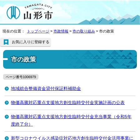
現在の位置：
トップページ
>
市政情報
>
市の取り組み
> 市の政策
お気に入りに登録する
市の政策
ページ番号1006979
地域総合整備資金貸付保証料補助金
物価高騰対応重点支援地方創生臨時交付金実施計画の公表
物価高騰対応重点支援地方創生臨時交付金充当事業（令和5年
度終了分）
新型コロナウイルス感染症対応地方創生臨時交付金活用事業に