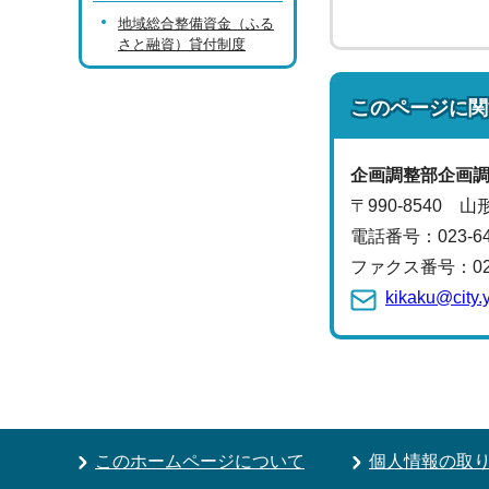
地域総合整備資金（ふる
さと融資）貸付制度
このページに関
企画調整部
企画
〒990-8540 
電話番号：
023-
ファクス番号：023-
kikaku@city.
このホームページについて
個人情報の取