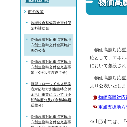
物価高
市の取り組み
市の政策
地域総合整備資金貸付保
証料補助金
物価高騰対応重点支援地
方創生臨時交付金実施計
物価高騰対応重点
画の公表
応として、エネル
物価高騰対応重点支援地
において創設され
方創生臨時交付金充当事
業（令和5年度終了分）
物価高騰対応重点
新型コロナウイルス感染
より公表いたしま
症対応地方創生臨時交付
金活用事業について（令
物価高騰対応重
和5年度分及び令和4年度
繰越分）
重点支援地方交付
物価高騰対応重点支援地
※山形市では、「
方創生臨時交付金充当事