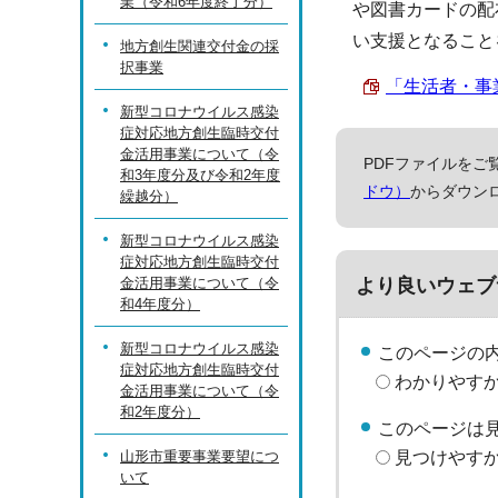
業（令和6年度終了分）
や図書カードの配
い支援となること
地方創生関連交付金の採
択事業
「生活者・事業
新型コロナウイルス感染
症対応地方創生臨時交付
金活用事業について（令
PDFファイルをご覧
和3年度分及び令和2年度
ドウ）
からダウン
繰越分）
新型コロナウイルス感染
症対応地方創生臨時交付
より良いウェブ
金活用事業について（令
和4年度分）
新型コロナウイルス感染
このページの
症対応地方創生臨時交付
わかりやす
金活用事業について（令
和2年度分）
このページは
山形市重要事業要望につ
見つけやす
いて