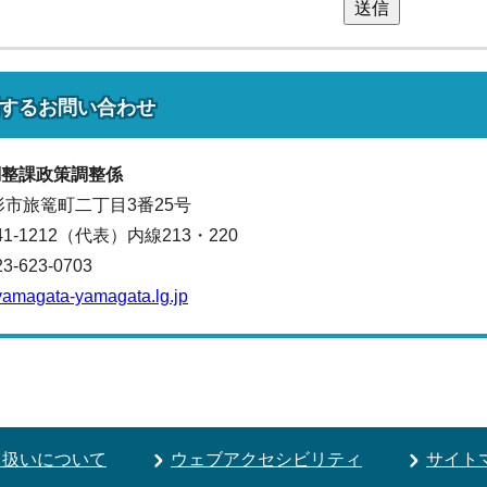
送信
する
お問い合わせ
調整課
政策調整係
山形市旅篭町二丁目3番25号
641-1212（代表）
内線213・220
623-0703
yamagata-yamagata.lg.jp
り扱いについて
ウェブアクセシビリティ
サイト