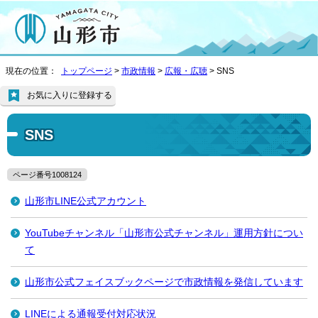
現在の位置：
トップページ
>
市政情報
>
広報・広聴
> SNS
お気に入りに登録する
SNS
ページ番号1008124
山形市LINE公式アカウント
YouTubeチャンネル「山形市公式チャンネル」運用方針につい
て
山形市公式フェイスブックページで市政情報を発信しています
LINEによる通報受付対応状況