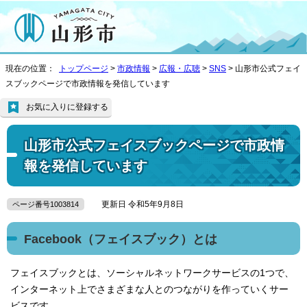
現在の位置：
トップページ
>
市政情報
>
広報・広聴
>
SNS
> 山形市公式フェイ
スブックページで市政情報を発信しています
お気に入りに登録する
山形市公式フェイスブックページで市政情
報を発信しています
更新日 令和5年9月8日
ページ番号1003814
Facebook（フェイスブック）とは
フェイスブックとは、ソーシャルネットワークサービスの1つで、
インターネット上でさまざまな人とのつながりを作っていくサー
ビスです。