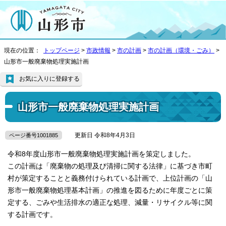
現在の位置：
トップページ
>
市政情報
>
市の計画
>
市の計画（環境・ごみ）
>
山形市一般廃棄物処理実施計画
お気に入りに登録する
山形市一般廃棄物処理実施計画
更新日 令和8年4月3日
ページ番号1001885
令和8年度山形市一般廃棄物処理実施計画を策定しました。
この計画は「廃棄物の処理及び清掃に関する法律」に基づき市町
村が策定することと義務付けられている計画で、上位計画の「山
形市一般廃棄物処理基本計画」の推進を図るために年度ごとに策
定する、ごみや生活排水の適正な処理、減量・リサイクル等に関
する計画です。