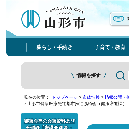
暮らし・手続き
子育て・教育
情報を探す
現在の位置：
トップページ
>
市政情報
>
情報公開・
> 山形市健康医療先進都市推進協議会（健康増進課）
審議会等の会議資料及び
会議録【審議会別 あ・