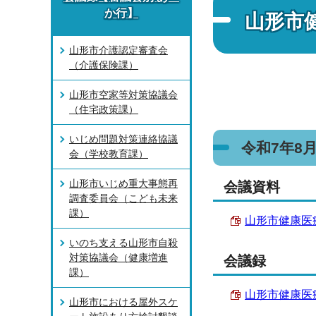
か行】
山形市
山形市介護認定審査会
（介護保険課）
山形市空家等対策協議会
（住宅政策課）
いじめ問題対策連絡協議
令和7年8
会（学校教育課）
山形市いじめ重大事態再
会議資料
調査委員会（こども未来
課）
山形市健康医療
いのち支える山形市自殺
対策協議会（健康増進
会議録
課）
山形市健康医療
山形市における屋外スケ