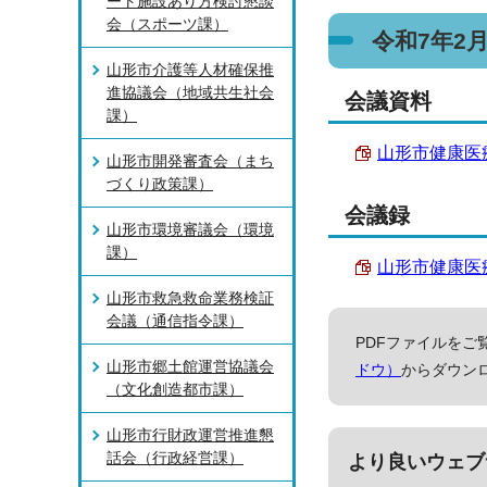
ート施設あり方検討懇談
会（スポーツ課）
令和7年2
山形市介護等人材確保推
進協議会（地域共生社会
会議資料
課）
山形市健康医療
山形市開発審査会（まち
づくり政策課）
会議録
山形市環境審議会（環境
課）
山形市健康医療
山形市救急救命業務検証
会議（通信指令課）
PDFファイルをご覧
山形市郷土館運営協議会
ドウ）
からダウン
（文化創造都市課）
山形市行財政運営推進懇
話会（行政経営課）
より良いウェブ