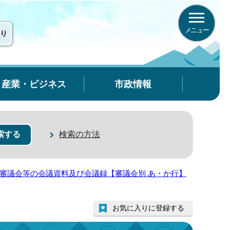
メニュー
り
産業・ビジネス
市政情報
検索の方法
審議会等の会議資料及び会議録【審議会別 あ・か行】
お気に入りに登録する