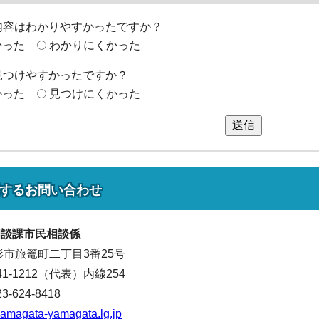
内容はわかりやすかったですか？
かった
わかりにくかった
見つけやすかったですか？
かった
見つけにくかった
送信
する
お問い合わせ
相談課
市民相談係
山形市旅篭町二丁目3番25号
641-1212（代表）
内線254
624-8418
amagata-yamagata.lg.jp