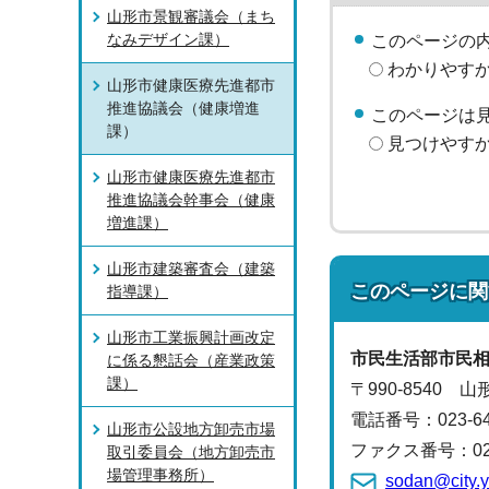
山形市景観審議会（まち
なみデザイン課）
このページの
わかりやす
山形市健康医療先進都市
推進協議会（健康増進
このページは
課）
見つけやす
山形市健康医療先進都市
推進協議会幹事会（健康
増進課）
山形市建築審査会（建築
このページに関
指導課）
山形市工業振興計画改定
市民生活部
市民
に係る懇話会（産業政策
課）
〒990-8540 
電話番号：
023-
山形市公設地方卸売市場
ファクス番号：023-
取引委員会（地方卸売市
場管理事務所）
sodan@city.y