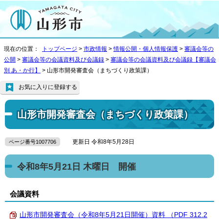
現在の位置：
トップページ
>
市政情報
>
情報公開・個人情報保護
>
審議会等の
公開
>
審議会等の会議資料及び会議録
>
審議会等の会議資料及び会議録【審議会
別 あ・か行】
> 山形市開発審査会（まちづくり政策課）
お気に入りに登録する
山形市開発審査会（まちづくり政策課）
更新日 令和8年5月28日
ページ番号1007706
令和8年5月21日 木曜日 開催
会議資料
山形市開発審査会（令和8年5月21日開催）資料 （PDF 312.2